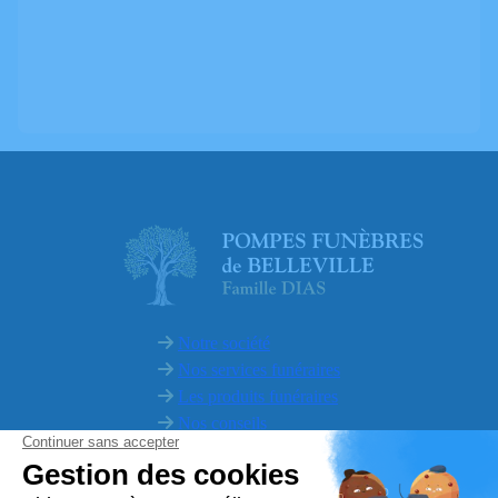
Notre société
Nos services funéraires
Les produits funéraires
Nos conseils
Contact
FAQ