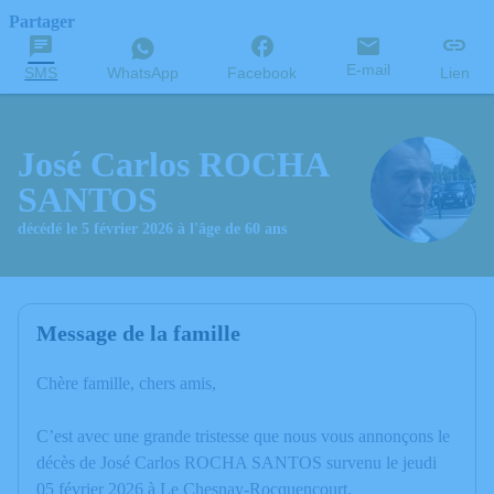
Partager
E-mail
SMS
WhatsApp
Facebook
Lien
José Carlos ROCHA
SANTOS
décédé le 5 février 2026 à l'âge de 60 ans
Message de la famille
Chère famille, chers amis,
C’est avec une grande tristesse que nous vous annonçons le
décès de José Carlos ROCHA SANTOS survenu le jeudi
05 février 2026 à Le Chesnay-Rocquencourt.