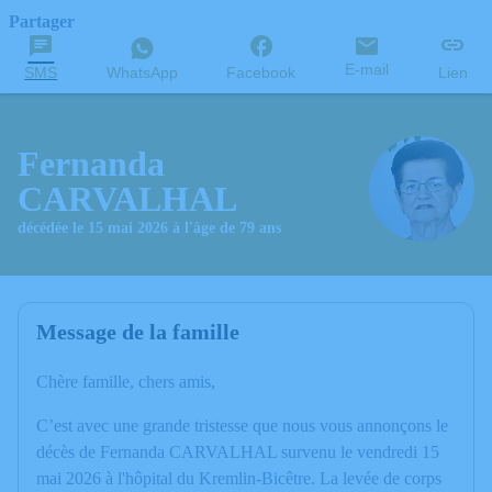
Partager
E-mail
SMS
WhatsApp
Facebook
Lien
Fernanda
CARVALHAL
décédée le 15 mai 2026 à l'âge de 79 ans
Message de la famille
Chère famille, chers amis,
C’est avec une grande tristesse que nous vous annonçons le
décès de Fernanda CARVALHAL survenu le vendredi 15
mai 2026 à l'hôpital du Kremlin-Bicêtre. La levée de corps