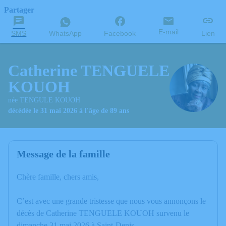
Partager
E-mail
SMS
WhatsApp
Facebook
Lien
Catherine TENGUELE
KOUOH
née TENGULE KOUOH
décédée le 31 mai 2026 à l'âge de 89 ans
Message de la famille
Chère famille, chers amis,
C’est avec une grande tristesse que nous vous annonçons le
décès de Catherine TENGUELE KOUOH survenu le
dimanche 31 mai 2026 à Saint-Denis.