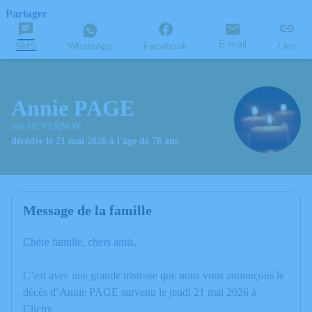
Partager
E-mail
SMS
WhatsApp
Facebook
Lien
Annie PAGE
née DUVERNOY
décédée le 21 mai 2026 à l'âge de 78 ans
Message de la famille
Chère famille, chers amis,
C’est avec une grande tristesse que nous vous annonçons le
décès d’Annie PAGE survenu le jeudi 21 mai 2026 à
Clichy.